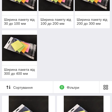
2. Поліграфічної продукції та цифрових носіїв.
3. Ювелірних виробів та біжутерії.
4. Косметичних та парфумерних засобів.
5. Лікарських засобів.
Ширина пакету від
Ширина пакету від
Ширина пакету від
6. Сувенірів.
30 до 100 мм
100 до 200 мм
200 до 300 мм
МІНІМАЛЬНА КІЛЬКІСТЬ ЗАМОВЛЕННЯ - 10 тис.шт.!
Ширина пакета від
300 до 400 мм
Сортування
0
Фільтри