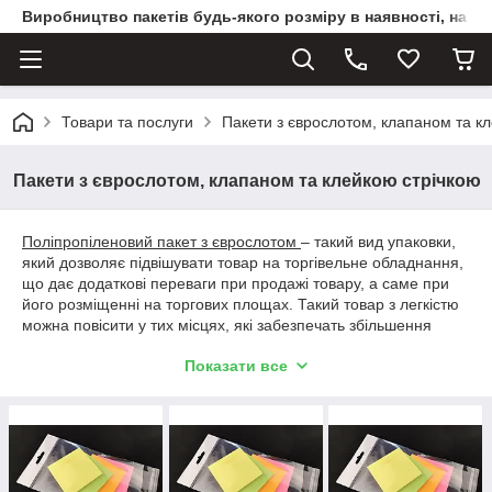
Виробництво пакетів будь-якого розміру в наявності, на з
Товари та послуги
Пакети з єврослотом, клапаном та к
Пакети з єврослотом, клапаном та клейкою стрічкою
Поліпропіленовий пакет з єврослотом
– такий вид упаковки,
який дозволяє підвішувати товар на торгівельне обладнання,
що дає додаткові переваги при продажі товару, а саме при
його розміщенні на торгових площах. Такий товар з легкістю
можна повісити у тих місцях, які забезпечать збільшення
продажу такого товару. Наприклад, у більш прохідних місцях
Показати все
або на рівні очей. Пакети з єврослотом можна
використовувати для упакування продукції невеликого
розміру. Також такі пакети можуть застосовуватись і при
реалізації габаритного товару. Найчастіше такий вид пакету
застосовують при упаковці:
1. Текстильних виробів, носків та нижнього білизни.