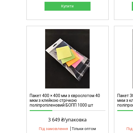
Купити
2140
Пакет 400 × 400 мм з єврослотом 40
Пакет 3
мкм з клейкою стрічкою
мкм з к
поліпропіленовий БОПП 1000 шт
поліпро
3 649 ₴/упаковка
Під замовлення
Тільки оптом
Під