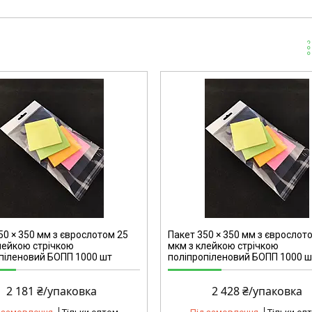
2153
50 × 350 мм з єврослотом 25
Пакет 350 × 350 мм з єврослот
лейкою стрічкою
мкм з клейкою стрічкою
піленовий БОПП 1000 шт
поліпропіленовий БОПП 1000 ш
2 181 ₴/упаковка
2 428 ₴/упаковка