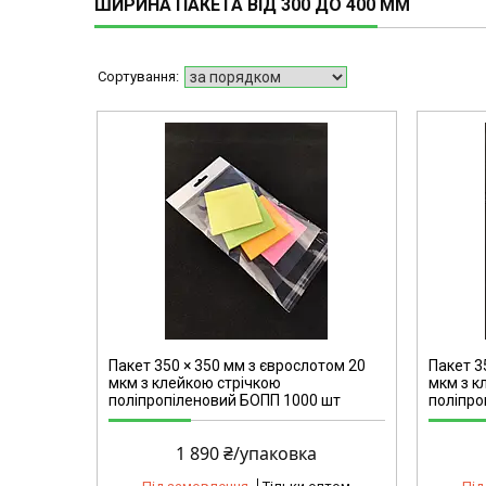
ШИРИНА ПАКЕТА ВІД 300 ДО 400 ММ
2152
Пакет 350 × 350 мм з єврослотом 20
Пакет 3
мкм з клейкою стрічкою
мкм з к
поліпропіленовий БОПП 1000 шт
поліпро
1 890 ₴/упаковка