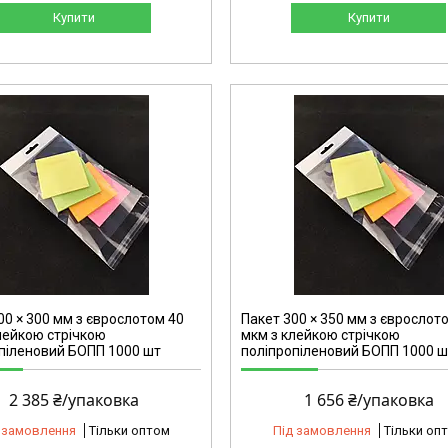
Купити
Купити
2144
00 × 300 мм з єврослотом 40
Пакет 300 × 350 мм з єврослот
лейкою стрічкою
мкм з клейкою стрічкою
піленовий БОПП 1000 шт
поліпропіленовий БОПП 1000 ш
2 385 ₴/упаковка
1 656 ₴/упаковка
 замовлення
Тільки оптом
Під замовлення
Тільки оп