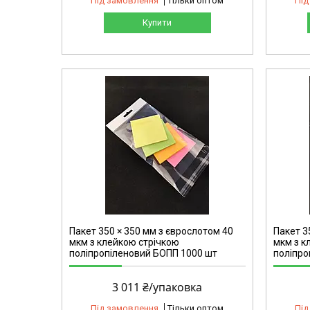
Під замовлення
Тільки оптом
Під
Купити
2155
Пакет 350 × 350 мм з єврослотом 40
Пакет 3
мкм з клейкою стрічкою
мкм з к
поліпропіленовий БОПП 1000 шт
поліпро
3 011 ₴/упаковка
Під замовлення
Тільки оптом
Під