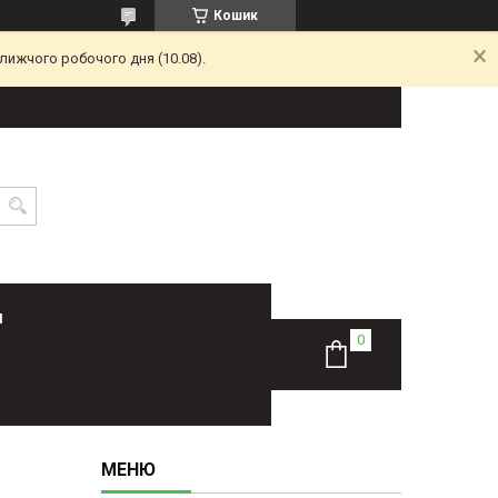
Кошик
лижчого робочого дня (10.08).
Н