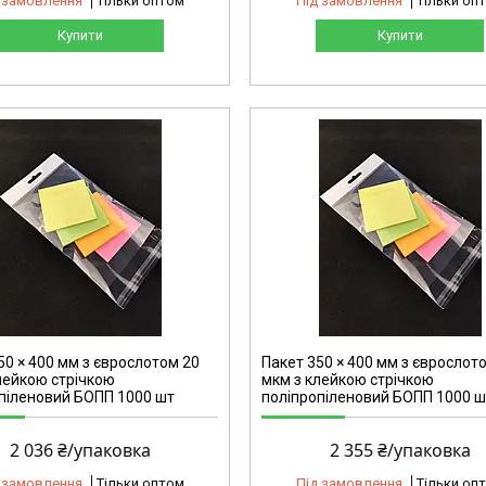
 замовлення
Тільки оптом
Під замовлення
Тільки оп
Купити
Купити
2156
50 × 400 мм з єврослотом 20
Пакет 350 × 400 мм з єврослот
лейкою стрічкою
мкм з клейкою стрічкою
піленовий БОПП 1000 шт
поліпропіленовий БОПП 1000 ш
2 036 ₴/упаковка
2 355 ₴/упаковка
 замовлення
Тільки оптом
Під замовлення
Тільки оп