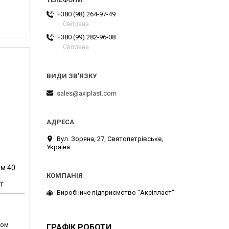
+380 (98) 264-97-49
Світлана
+380 (99) 282-96-08
Світлана
sales@axiplast.com
Вул. Зоряна, 27, Святопетрівське,
Україна
ом 40
т
Виробниче підприємство "Аксіпласт"
том
ГРАФІК РОБОТИ