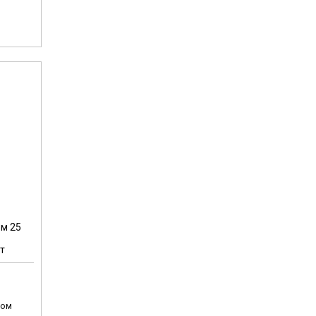
ом 25
т
том