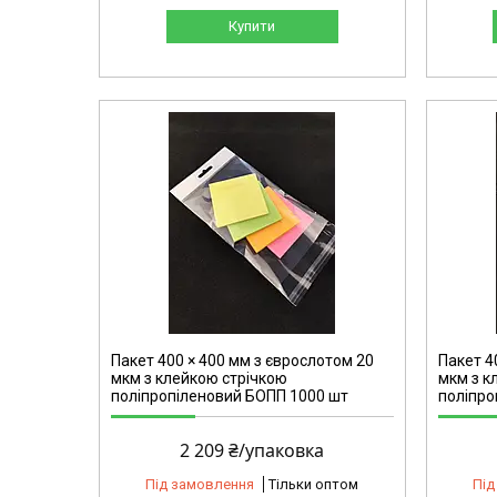
Купити
2164
Пакет 400 × 400 мм з єврослотом 20
Пакет 4
мкм з клейкою стрічкою
мкм з к
поліпропіленовий БОПП 1000 шт
поліпро
2 209 ₴/упаковка
Під замовлення
Тільки оптом
Під