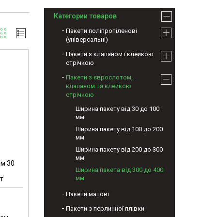
Категории товаров
Пакети поліпропіленові
(універсальні)
Пакети з клапаном і клейкою
стрічкою
Пакети з єврослотом,
клапаном та клейкою
стрічкою
Ширина пакету від 30 до 100
мм
Ширина пакету від 100 до 200
мм
Ширина пакету від 200 до 300
мм
ом 30
Ширина пакета від 300 до 400
мм
т
Пакети матові
Пакети з перлинної плівки