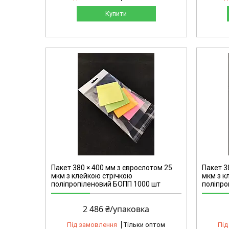
Купити
2161
Пакет 380 × 400 мм з єврослотом 25
Пакет 3
мкм з клейкою стрічкою
мкм з к
поліпропіленовий БОПП 1000 шт
поліпро
2 486 ₴/упаковка
Під замовлення
Тільки оптом
Під