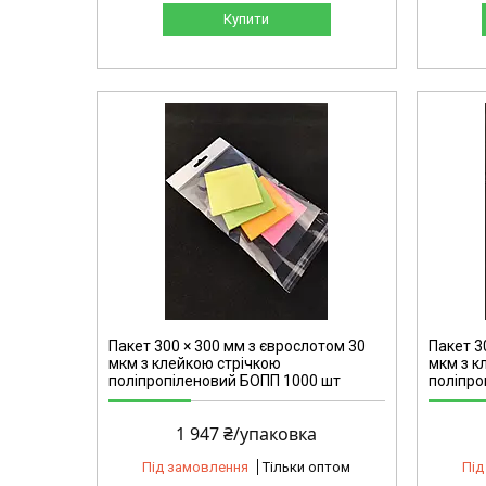
Купити
2143
Пакет 300 × 300 мм з єврослотом 30
Пакет 3
мкм з клейкою стрічкою
мкм з к
поліпропіленовий БОПП 1000 шт
поліпро
1 947 ₴/упаковка
Під замовлення
Тільки оптом
Під