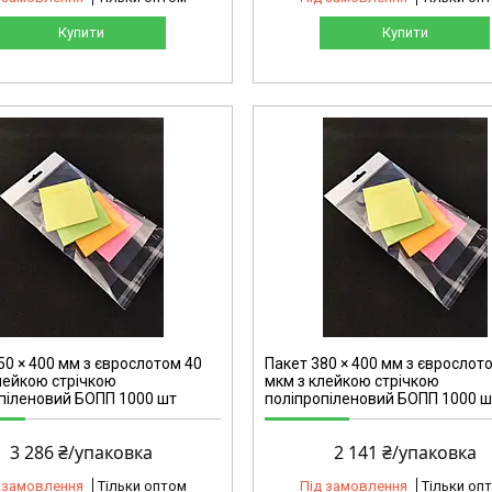
Купити
Купити
2159
50 × 400 мм з єврослотом 40
Пакет 380 × 400 мм з єврослот
лейкою стрічкою
мкм з клейкою стрічкою
піленовий БОПП 1000 шт
поліпропіленовий БОПП 1000 ш
3 286 ₴/упаковка
2 141 ₴/упаковка
 замовлення
Тільки оптом
Під замовлення
Тільки оп