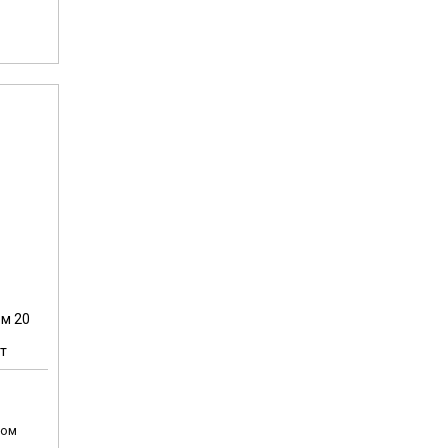
ом 20
т
том