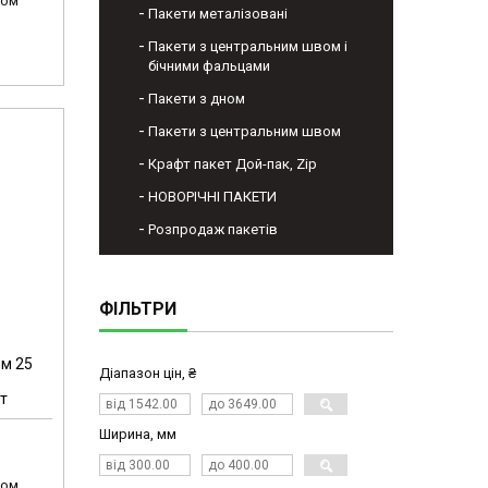
том
Пакети металізовані
Пакети з центральним швом і
бічними фальцами
Пакети з дном
Пакети з центральним швом
Крафт пакет Дой-пак, Zip
НОВОРІЧНІ ПАКЕТИ
Розпродаж пакетів
ФІЛЬТРИ
ом 25
Діапазон цін, ₴
т
Ширина, мм
том