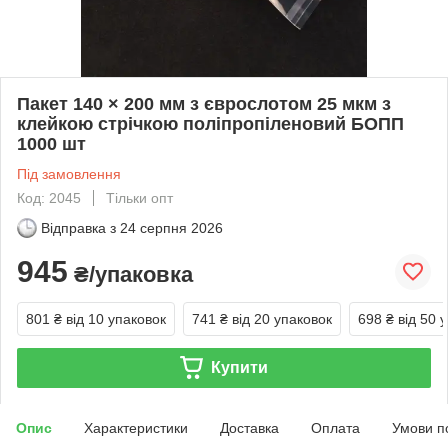
Пакет 140 × 200 мм з єврослотом 25 мкм з
клейкою стрічкою поліпропіленовий БОПП
1000 шт
Під замовлення
Код: 2045
Тільки опт
Відправка з
24 серпня 2026
945
₴/упаковка
801 ₴
від 10 упаковок
741 ₴
від 20 упаковок
698 ₴
від 50 
Купити
Опис
Характеристики
Доставка
Оплата
Умови п