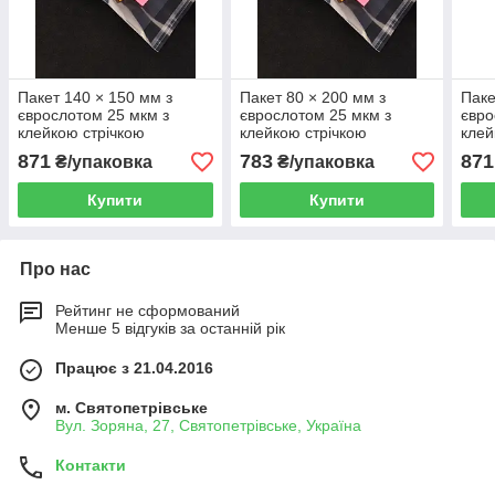
Пакет 140 × 150 мм з
Пакет 80 × 200 мм з
Паке
єврослотом 25 мкм з
єврослотом 25 мкм з
євро
клейкою стрічкою
клейкою стрічкою
клей
поліпропіленовий БОПП
поліпропіленовий БОПП
полі
871
783
871
₴/упаковка
₴/упаковка
1000 шт
1000 шт
1000
Купити
Купити
Про нас
Рейтинг не сформований
Менше 5 відгуків за останній рік
Працює з 21.04.2016
м. Святопетрівське
Вул. Зоряна, 27, Святопетрівське, Україна
Контакти