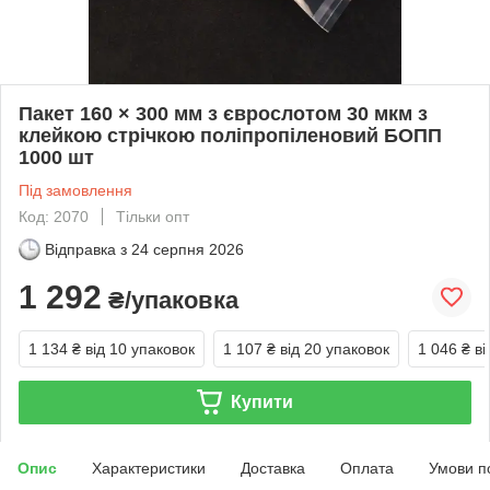
Пакет 160 × 300 мм з єврослотом 30 мкм з
клейкою стрічкою поліпропіленовий БОПП
1000 шт
Під замовлення
Код: 2070
Тільки опт
Відправка з
24 серпня 2026
1 292
₴/упаковка
1 134 ₴
від 10 упаковок
1 107 ₴
від 20 упаковок
1 046 ₴
ві
Купити
Опис
Характеристики
Доставка
Оплата
Умови п