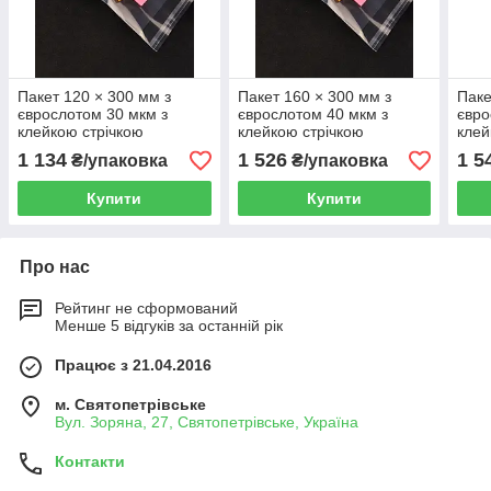
Пакет 120 × 300 мм з
Пакет 160 × 300 мм з
Паке
єврослотом 30 мкм з
єврослотом 40 мкм з
євро
клейкою стрічкою
клейкою стрічкою
клей
поліпропіленовий БОПП
поліпропіленовий БОПП
полі
1 134
1 526
1 5
₴/упаковка
₴/упаковка
1000 шт
1000 шт
1000
Купити
Купити
Про нас
Рейтинг не сформований
Менше 5 відгуків за останній рік
Працює з 21.04.2016
м. Святопетрівське
Вул. Зоряна, 27, Святопетрівське, Україна
Контакти