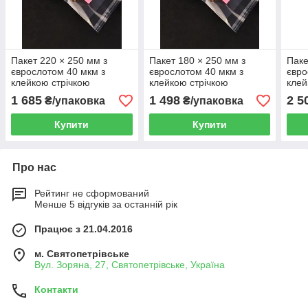
Пакет 220 × 250 мм з
Пакет 180 × 250 мм з
Паке
єврослотом 40 мкм з
єврослотом 40 мкм з
євро
клейкою стрічкою
клейкою стрічкою
клей
поліпропіленовий БОПП
поліпропіленовий БОПП
полі
1 685
1 498
2 5
₴/упаковка
₴/упаковка
1000 шт
1000 шт
1000
Купити
Купити
Про нас
Рейтинг не сформований
Менше 5 відгуків за останній рік
Працює з 21.04.2016
м. Святопетрівське
Вул. Зоряна, 27, Святопетрівське, Україна
Контакти