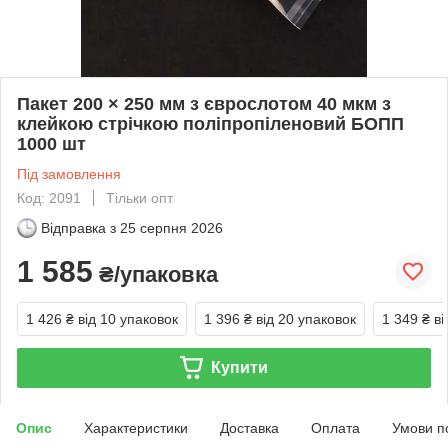
Пакет 200 × 250 мм з єврослотом 40 мкм з
клейкою стрічкою поліпропіленовий БОПП
1000 шт
Під замовлення
Код: 2091
Тільки опт
Відправка з
25 серпня 2026
1 585
₴/упаковка
1 426 ₴
від 10 упаковок
1 396 ₴
від 20 упаковок
1 349 ₴
ві
Купити
Опис
Характеристики
Доставка
Оплата
Умови п