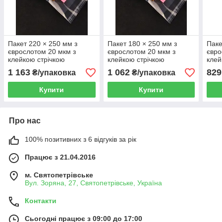
Пакет 220 × 250 мм з
Пакет 180 × 250 мм з
Паке
єврослотом 20 мкм з
єврослотом 20 мкм з
євро
клейкою стрічкою
клейкою стрічкою
клей
поліпропіленовий БОПП
поліпропіленовий БОПП
полі
1 163
1 062
829
₴/упаковка
₴/упаковка
1000 шт
1000 шт
1000
Купити
Купити
Про нас
100% позитивних з 6 відгуків за рік
Працює з 21.04.2016
м. Святопетрівське
Вул. Зоряна, 27, Святопетрівське, Україна
Контакти
Сьогодні працює з 09:00 до 17:00