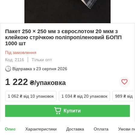
Пакет 250 × 250 мм з єврослотом 20 мкм з
клейкою стрічкою поліпропіленовий БОПП
1000 шт
Під замовлення
Код: 2116
Тільки опт
Відправка з
23 серпня 2026
1 222
₴/упаковка
1 062 ₴
від 10 упаковок
1 034 ₴
від 20 упаковок
989 ₴
від
Купити
Опис
Характеристики
Доставка
Оплата
Умови п