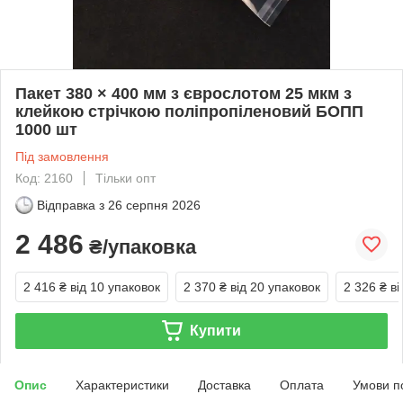
Пакет 380 × 400 мм з єврослотом 25 мкм з
клейкою стрічкою поліпропіленовий БОПП
1000 шт
Під замовлення
Код: 2160
Тільки опт
Відправка з
26 серпня 2026
2 486
₴/упаковка
2 416 ₴
від 10 упаковок
2 370 ₴
від 20 упаковок
2 326 ₴
ві
Купити
Опис
Характеристики
Доставка
Оплата
Умови п