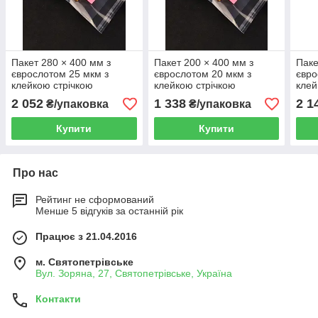
Пакет 280 × 400 мм з
Пакет 200 × 400 мм з
Паке
єврослотом 25 мкм з
єврослотом 20 мкм з
євро
клейкою стрічкою
клейкою стрічкою
клей
поліпропіленовий БОПП
поліпропіленовий БОПП
полі
2 052
1 338
2 1
₴/упаковка
₴/упаковка
1000 шт
1000 шт
1000
Купити
Купити
Про нас
Рейтинг не сформований
Менше 5 відгуків за останній рік
Працює з 21.04.2016
м. Святопетрівське
Вул. Зоряна, 27, Святопетрівське, Україна
Контакти