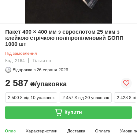
Пакет 400 × 400 мм з єврослотом 25 мкм з
клейкою стрічкою поліпропіленовий БОПП
1000 шт
Під замовлення
Код: 2164
Тільки опт
Відправка з
26 серпня 2026
2 587
₴/упаковка
2 500 ₴
від 10 упаковок
2 457 ₴
від 20 упаковок
2 428 ₴
ві
Купити
Опис
Характеристики
Доставка
Оплата
Умови п