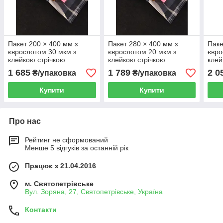
Пакет 200 × 400 мм з
Пакет 280 × 400 мм з
Паке
єврослотом 30 мкм з
єврослотом 20 мкм з
євро
клейкою стрічкою
клейкою стрічкою
клей
поліпропіленовий БОПП
поліпропіленовий БОПП
полі
1 685
1 789
2 0
₴/упаковка
₴/упаковка
1000 шт
1000 шт
1000
Купити
Купити
Про нас
Рейтинг не сформований
Менше 5 відгуків за останній рік
Працює з 21.04.2016
м. Святопетрівське
Вул. Зоряна, 27, Святопетрівське, Україна
Контакти