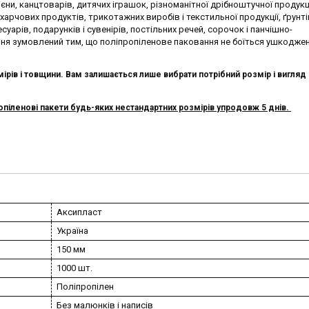
ієни, канцтоварів, дитячих іграшок, різноманітної дрібноштучної продукці
харчових продуктів, трикотажних виробів і текстильної продукції, ґрунтів
суарів, подарунків і сувенірів, постільних речей, сорочок і панчішно-
я зумовлений тим, що поліпропіленове паковання не боїться ушкоджен
ірів і товщини. Вам залишається лише вибрати потрібний розмір і вигляд п
іленові пакети будь-яких нестандартних розмірів упродовж 5 днів.
Аксипласт
Україна
150 мм
1000 шт.
Поліпропілен
Без малюнків і написів