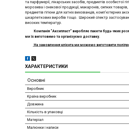
та парфумерії, лікарських засобів, предметів особистої гіг
морозива і снекової продукції, макаронів, сипких товарів, 
предметів гігієни для хатніх вихованців, комп'ютерних аксе
шкарпеткових виробів тощо. Широкий спектр застосуванн
високих температур.
Компанія "Аксипласт" виробляє п
акети
будь-яких розм
ми їх виготовимо
та організуємо доставку.
На замовлення клієнта ми можемо виготовити поліпроп
ХАРАКТЕРИСТИКИ
Основні
Виробник
Країна виробник
Довжина
Кількість в упаковці
Матеріал
Малюнки і написи