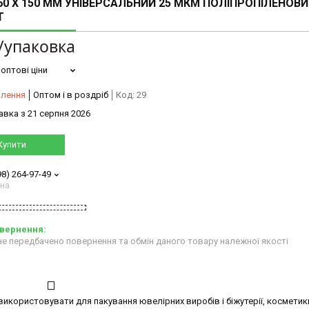
60 X 150 ММ УНІВЕРСАЛЬНИЙ 25 МКМ ПОЛІПРОПІЛЕНОВ
Т
/упаковка
оптові ціни
влення
Оптом і в роздріб
Код:
29
авка з 21 серпня 2026
Купити
98) 264-97-49
ана
е передбачено повернення та обмін даного товару належної якості
користовувати для пакування ювелірних виробів і біжутерії, косметик