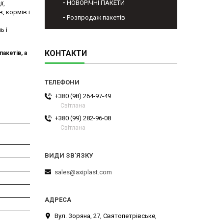
НОВОРІЧНІ ПАКЕТИ
ї,
, кормів і
Розпродаж пакетів
ь і
КОНТАКТИ
акетів, а
+380 (98) 264-97-49
Світлана
+380 (99) 282-96-08
Світлана
sales@axiplast.com
Вул. Зоряна, 27, Святопетрівське,