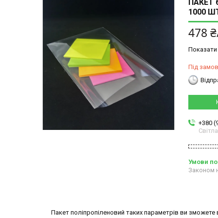
ПАКЕТ 
1000 Ш
478 ₴
Показати 
Під замо
Відпр
+380 (
Світл
Законом н
Пакет поліпропіленовий таких параметрів ви зможете ви