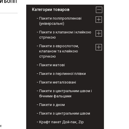
ИЙ БОПП
Категории товаров
Пакети поліпропіленові
(універсальні)
Пакети з клапаном і клейкою
стрічкою
Пакети з єврослотом,
клапаном та клейкою
стрічкою
Пакети матові
Пакети з перлинної плівки
Пакети металізовані
Пакети з центральним швом і
бічними фальцами
Пакети з дном
Пакети з центральним швом
Крафт пакет Дой-пак, Zip
и