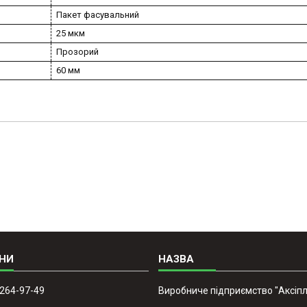
Пакет фасувальний
25 мкм
Прозорий
60 мм
 264-97-49
Виробниче підприємство "Аксіпл