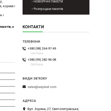
НОВОРІЧНІ ПАКЕТИ
ї,
, кормів і
Розпродаж пакетів
ь і
КОНТАКТИ
акетів, а
+380 (98) 264-97-49
Світлана
+380 (99) 282-96-08
Світлана
sales@axiplast.com
Вул. Зоряна, 27, Святопетрівське,