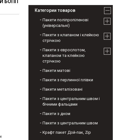
ИЙ БОПП
Категории товаров
Пакети поліпропіленові
(універсальні)
Пакети з клапаном і клейкою
стрічкою
Пакети з єврослотом,
клапаном та клейкою
стрічкою
Пакети матові
Пакети з перлинної плівки
Пакети металізовані
Пакети з центральним швом і
бічними фальцами
Пакети з дном
Пакети з центральним швом
Крафт пакет Дой-пак, Zip
и