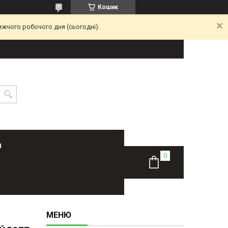
Кошик
ижчого робочого дня (сьогодні).
Н