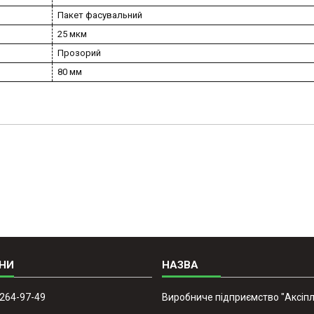
Пакет фасувальний
25 мкм
Прозорий
80 мм
 264-97-49
Виробниче підприємство "Аксіпл