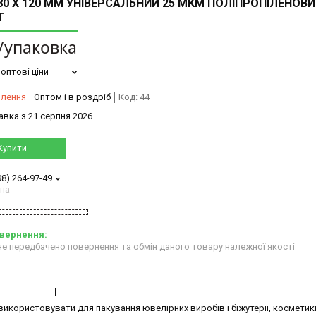
80 X 120 ММ УНІВЕРСАЛЬНИЙ 25 МКМ ПОЛІПРОПІЛЕНОВ
Т
/упаковка
оптові ціни
влення
Оптом і в роздріб
Код:
44
авка з 21 серпня 2026
Купити
98) 264-97-49
ана
е передбачено повернення та обмін даного товару належної якості
користовувати для пакування ювелірних виробів і біжутерії, косметик