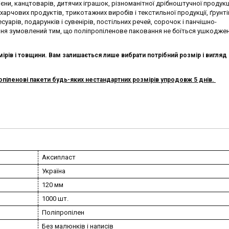
ієни, канцтоварів, дитячих іграшок, різноманітної дрібноштучної продукці
харчових продуктів, трикотажних виробів і текстильної продукції, ґрунтів
суарів, подарунків і сувенірів, постільних речей, сорочок і панчішно-
я зумовлений тим, що поліпропіленове паковання не боїться ушкоджен
ірів і товщини. Вам залишається лише вибрати потрібний розмір і вигляд п
іленові пакети будь-яких нестандартних розмірів упродовж 5 днів.
Аксипласт
Україна
120 мм
1000 шт.
Поліпропілен
Без малюнків і написів