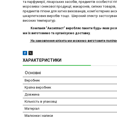
та парфумерії, лікарських засобів, предметів особистої гіг
морозива і снекової продукції, макаронів, сипких товарів, 
предметів гігієни для хатніх вихованців, комп'ютерних аксе
шкарпеткових виробів тощо. Широкий спектр застосуванн
високих температур.
Компанія "Аксипласт" виробляє п
акети
будь-яких розм
ми їх виготовимо
та організуємо доставку.
На замовлення клієнта ми можемо виготовити поліпроп
ХАРАКТЕРИСТИКИ
Основні
Виробник
Країна виробник
Довжина
Кількість в упаковці
Матеріал
Малюнки і написи