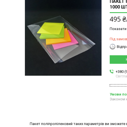
ПАКЕТ 
1000 Ш
495 ₴
Показати 
Під замо
Відпр
+380 (
Світл
Законом н
Пакет поліпропіленовий таких параметрів ви зможете ви