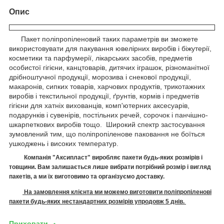
Опис
Пакет поліпропіленовий таких параметрів ви зможете
використовувати для пакування ювелірних виробів і біжутерії,
косметики та парфумерії, лікарських засобів, предметів
особистої гігієни, канцтоварів, дитячих іграшок, різноманітної
дрібноштучної продукції, морозива і снекової продукції,
макаронів, сипких товарів, харчових продуктів, трикотажних
виробів і текстильної продукції, ґрунтів, кормів і предметів
гігієни для хатніх вихованців, комп'ютерних аксесуарів,
подарунків і сувенірів, постільних речей, сорочок і панчішно-
шкарпеткових виробів тощо. Широкий спектр застосування
зумовлений тим, що поліпропіленове паковання не боїться
ушкоджень і високих температур.
Компанія "Аксипласт" виробляє п
акети
будь-яких розмірів і
товщини. Вам залишається лише вибрати потрібний розмір і вигляд
пакетів, а ми їх виготовимо
та організуємо доставку.
На замовлення клієнта ми можемо виготовити поліпропіленові
пакети будь-яких нестандартних розмірів упродовж 5 днів.
Приховати