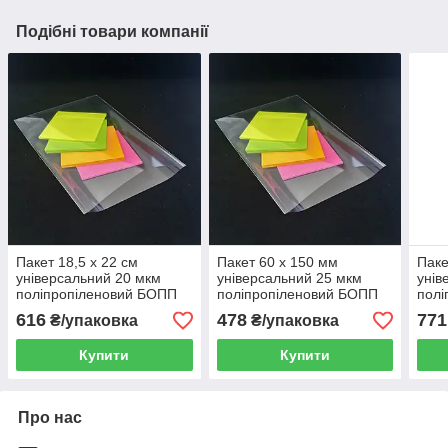
Подібні товари компанії
Пакет 18,5 x 22 см
Пакет 60 x 150 мм
Паке
універсальний 20 мкм
універсальний 25 мкм
унів
поліпропіленовий БОПП
поліпропіленовий БОПП
полі
1000 шт
1000 шт
1000
616
478
771
₴/упаковка
₴/упаковка
Купити
Купити
Про нас