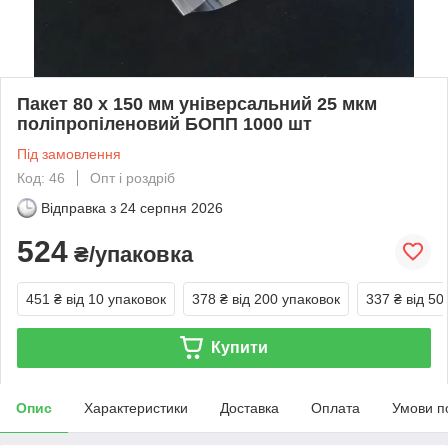
Пакет 80 x 150 мм універсальний 25 мкм
поліпропіленовий БОПП 1000 шт
Під замовлення
Код: 46
Опт і роздріб
Відправка з
24 серпня 2026
524
₴/упаковка
451 ₴
від 10 упаковок
378 ₴
від 200 упаковок
337 ₴
від 50
Купити
Опис
Характеристики
Доставка
Оплата
Умови п