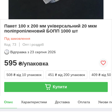
Пакет 100 x 200 мм універсальний 20 мкм
поліпропіленовий БОПП 1000 шт
Під замовлення
Код: 73
Опт і роздріб
Відправка з
23 серпня 2026
595
₴/упаковка
508 ₴
від 10 упаковок
451 ₴
від 200 упаковок
409 ₴
від 50
Купити
Опис
Характеристики
Доставка
Оплата
Умови п