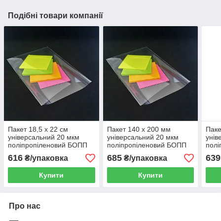
Подібні товари компанії
Пакет 18,5 x 22 см
Пакет 140 x 200 мм
Паке
універсальний 20 мкм
універсальний 20 мкм
унів
поліпропіленовий БОПП
поліпропіленовий БОПП
полі
1000 шт
1000 шт
1000
616
685
639
₴/упаковка
₴/упаковка
Купити
Купити
Про нас