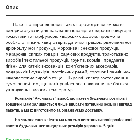
Опис
Пакет поліпропіленовий таких параметрів ви зможете
використовувати для пакування ювелірних виробів і біжутерії,
косметики та парфумерії, лікарських засобів, предметів
особистої гігієни, канцтоварів, дитячих іграшок, різноманітної
дрібноштучної продукції, морозива і снекової продукції,
макаронів, сипких товарів, харчових продуктів, трикотажних
виробів і текстильної продукції, ґрунтів, кормів і предметів
гігієни для хатніх вихованців, комп'ютерних аксесуарів,
подарунків і сувенірів, постільних речей, сорочок і панчішно-
шкарпеткових виробів тощо. Широкий спектр застосування
зумовлений тим, що поліпропіленове паковання не боїться
ушкоджень і високих температур.
Компанія "Аксипласт" виробляє п
акети
будь-яких розмірів і
товщини. Вам залишається лише вибрати потрібний розмір і вигляд
пакетів, а ми їх виготовимо
та організуємо доставку.
На замовлення клієнта ми можемо виготовити поліпропіленові
пакети будь-яких нестандартних розмірів упродовж 5 днів.
Приховати