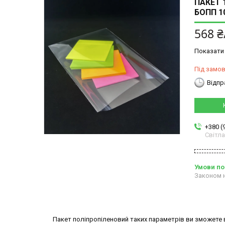
ПАКЕТ 
БОПП 1
568 ₴
Показати 
Під замо
Відпр
+380 (
Світл
Законом н
Пакет поліпропіленовий таких параметрів ви зможете ви