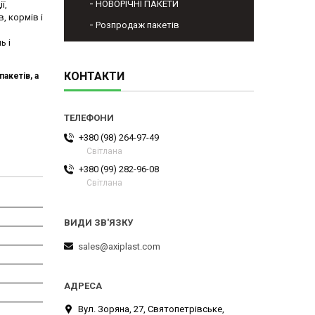
НОВОРІЧНІ ПАКЕТИ
ї,
, кормів і
Розпродаж пакетів
ь і
КОНТАКТИ
акетів, а
+380 (98) 264-97-49
Світлана
+380 (99) 282-96-08
Світлана
sales@axiplast.com
Вул. Зоряна, 27, Святопетрівське,