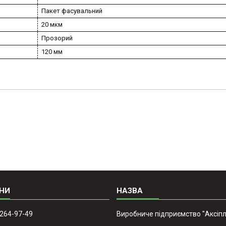
Пакет фасувальний
20 мкм
Прозорий
120 мм
 264-97-49
Виробниче підприємство "Аксіпл