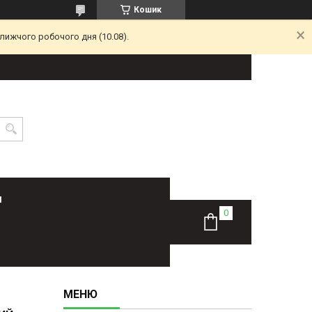
Кошик
лижчого робочого дня (10.08).
Н