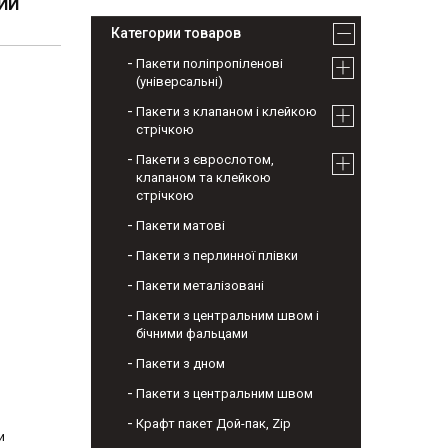
ВИЙ
Категории товаров
Пакети поліпропіленові
(універсальні)
Пакети з клапаном і клейкою
стрічкою
Пакети з єврослотом,
клапаном та клейкою
стрічкою
Пакети матові
Пакети з перлинної плівки
Пакети металізовані
Пакети з центральним швом і
бічними фальцами
Пакети з дном
Пакети з центральним швом
Крафт пакет Дой-пак, Zip
и