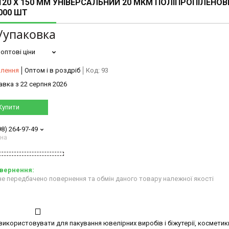
120 X 150 ММ УНІВЕРСАЛЬНИЙ 20 МКМ ПОЛІПРОПІЛЕНО
000 ШТ
/упаковка
оптові ціни
влення
Оптом і в роздріб
Код:
93
авка з 22 серпня 2026
Купити
98) 264-97-49
ана
е передбачено повернення та обмін даного товару належної якості
користовувати для пакування ювелірних виробів і біжутерії, косметик