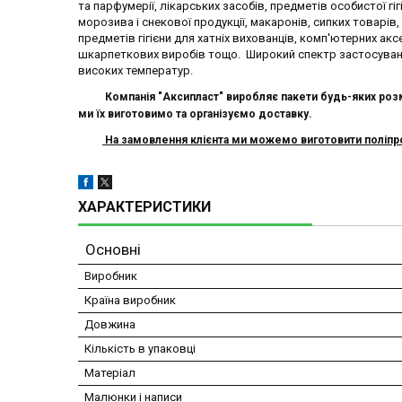
та парфумерії, лікарських засобів, предметів особистої гіг
морозива і снекової продукції, макаронів, сипких товарів, 
предметів гігієни для хатніх вихованців, комп'ютерних аксе
шкарпеткових виробів тощо. Широкий спектр застосуванн
високих температур.
Компанія "Аксипласт" виробляє п
акети
будь-яких розм
ми їх виготовимо
та організуємо доставку.
На замовлення клієнта ми можемо виготовити поліпроп
ХАРАКТЕРИСТИКИ
Основні
Виробник
Країна виробник
Довжина
Кількість в упаковці
Матеріал
Малюнки і написи