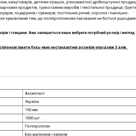
ієни, канцтоварів, дитячих іграшок, різноманітної дрібноштучної продукці
харчових продуктів, трикотажних виробів і текстильної продукції, ґрунтів
суарів, подарунків і сувенірів, постільних речей, сорочок і панчішно-
я зумовлений тим, що поліпропіленове паковання не боїться ушкоджен
ірів і товщини. Вам залишається лише вибрати потрібний розмір і вигляд п
іленові пакети будь-яких нестандартних розмірів упродовж 5 днів.
Аксипласт
Україна
150 мм
1000 шт.
Поліпропілен
Без малюнків і написів