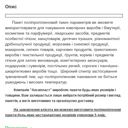
Опис
Пакет поліпропіленовий таких параметрів ви зможете
використовувати для пакування ювелірних виробів і біжутерії,
косметики та парфумерії, лікарських засобів, предметів
особистої гігієни, канцтоварів, дитячих іграшок, різноманітної
дрібноштучної продукції, морозива і снекової продукції,
макаронів, сипких товарів, харчових продуктів, трикотажних
виробів і текстильної продукції, ґрунтів, кормів і предметів
гігієни для хатніх вихованців, комп'ютерних аксесуарів,
подарунків і сувенірів, постільних речей, сорочок і панчішно-
шкарпеткових виробів тощо. Широкий спектр застосування
зумовлений тим, що поліпропіленове паковання не боїться
ушкоджень і високих температур.
Компанія "Аксипласт" виробляє п
акети
будь-яких розмірів і
товщини. Вам залишається лише вибрати потрібний розмір і вигляд
пакетів, а ми їх виготовимо
та організуємо доставку.
На замовлення клієнта ми можемо виготовити поліпропіленові
пакети будь-яких нестандартних розмірів упродовж 5 днів.
Приховати