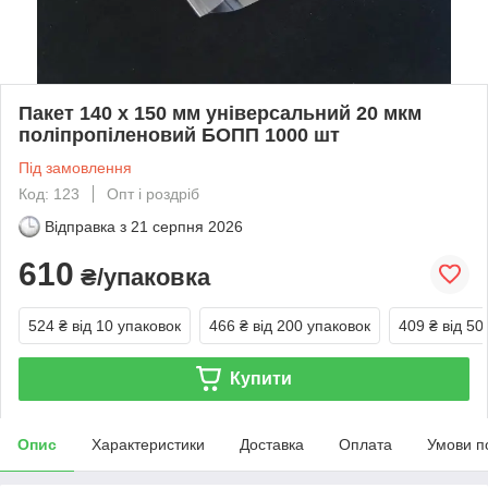
Пакет 140 x 150 мм універсальний 20 мкм
поліпропіленовий БОПП 1000 шт
Під замовлення
Код: 123
Опт і роздріб
Відправка з
21 серпня 2026
610
₴/упаковка
524 ₴
від 10 упаковок
466 ₴
від 200 упаковок
409 ₴
від 50
Купити
Опис
Характеристики
Доставка
Оплата
Умови п