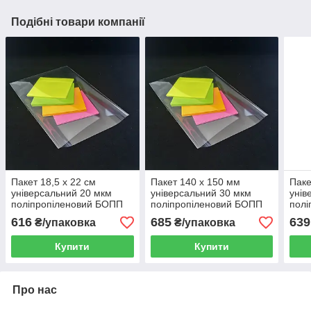
Подібні товари компанії
Пакет 18,5 x 22 см
Пакет 140 x 150 мм
Паке
універсальний 20 мкм
універсальний 30 мкм
унів
поліпропіленовий БОПП
поліпропіленовий БОПП
полі
1000 шт
1000 шт
1000
616
685
639
₴/упаковка
₴/упаковка
Купити
Купити
Про нас