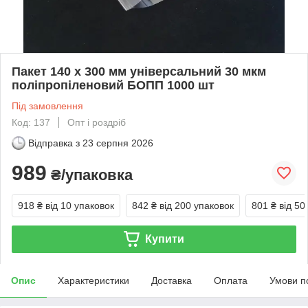
Пакет 140 x 300 мм універсальний 30 мкм
поліпропіленовий БОПП 1000 шт
Під замовлення
Код: 137
Опт і роздріб
Відправка з
23 серпня 2026
989
₴/упаковка
918 ₴
від 10 упаковок
842 ₴
від 200 упаковок
801 ₴
від 50
Купити
Опис
Характеристики
Доставка
Оплата
Умови п