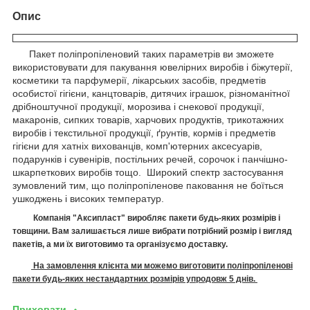
Опис
Пакет поліпропіленовий таких параметрів ви зможете
використовувати для пакування ювелірних виробів і біжутерії,
косметики та парфумерії, лікарських засобів, предметів
особистої гігієни, канцтоварів, дитячих іграшок, різноманітної
дрібноштучної продукції, морозива і снекової продукції,
макаронів, сипких товарів, харчових продуктів, трикотажних
виробів і текстильної продукції, ґрунтів, кормів і предметів
гігієни для хатніх вихованців, комп'ютерних аксесуарів,
подарунків і сувенірів, постільних речей, сорочок і панчішно-
шкарпеткових виробів тощо. Широкий спектр застосування
зумовлений тим, що поліпропіленове паковання не боїться
ушкоджень і високих температур.
Компанія "Аксипласт" виробляє п
акети
будь-яких розмірів і
товщини. Вам залишається лише вибрати потрібний розмір і вигляд
пакетів, а ми їх виготовимо
та організуємо доставку.
На замовлення клієнта ми можемо виготовити поліпропіленові
пакети будь-яких нестандартних розмірів упродовж 5 днів.
Приховати