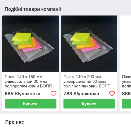
Подібні товари компанії
Пакет 140 x 150 мм
Пакет 140 x 200 мм
Паке
універсальний 30 мкм
універсальний 30 мкм
унів
поліпропіленовий БОПП
поліпропіленовий БОПП
полі
1000 шт
1000 шт
1000
685
783
886
₴/упаковка
₴/упаковка
Купити
Купити
Про нас