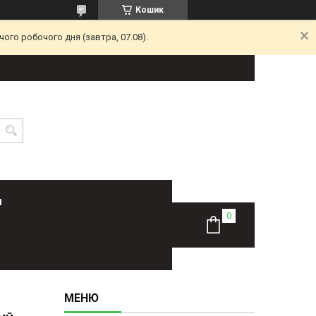
Кошик
ого робочого дня (завтра, 07.08).
Н