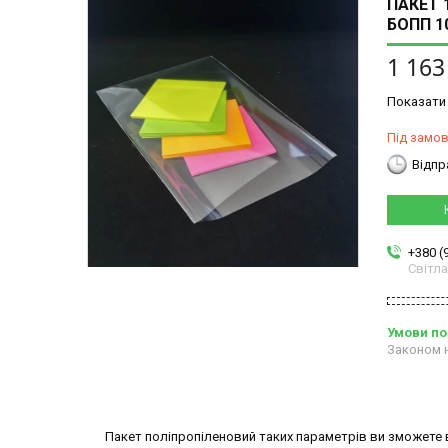
ПАКЕТ 
БОПП 1
1 163
Показати 
Під замо
Відпр
+380 (
Світл
Законом н
Пакет поліпропіленовий таких параметрів ви зможете ви