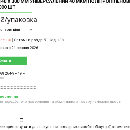
140 X 300 ММ УНІВЕРСАЛЬНИЙ 40 МКМ ПОЛІПРОПІЛЕНО
000 ШТ
 ₴/упаковка
оптові ціни
влення
Оптом і в роздріб
Код:
138
авка з 21 серпня 2026
Купити
98) 264-97-49
ана
е передбачено повернення та обмін даного товару належної якості
користовувати для пакування ювелірних виробів і біжутерії, косметик