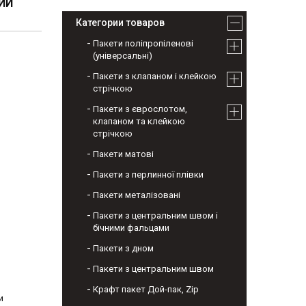
ВИЙ
Категории товаров
Пакети поліпропіленові
(універсальні)
Пакети з клапаном і клейкою
стрічкою
Пакети з єврослотом,
клапаном та клейкою
стрічкою
Пакети матові
Пакети з перлинної плівки
Пакети металізовані
Пакети з центральним швом і
бічними фальцами
Пакети з дном
Пакети з центральним швом
Крафт пакет Дой-пак, Zip
и