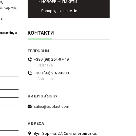
НОВОРІЧНІ ПАКЕТИ
ї,
, кормів і
Розпродаж пакетів
ь і
КОНТАКТИ
акетів, а
+380 (98) 264-97-49
Світлана
+380 (99) 282-96-08
Світлана
sales@axiplast.com
Вул. Зоряна, 27, Святопетрівське,