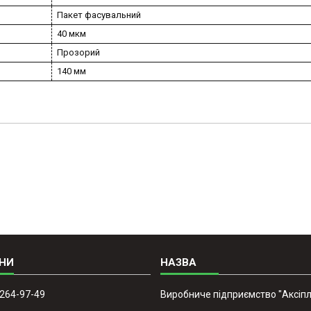
Пакет фасувальний
40 мкм
Прозорий
140 мм
 264-97-49
Виробниче підприємство "Аксіпл