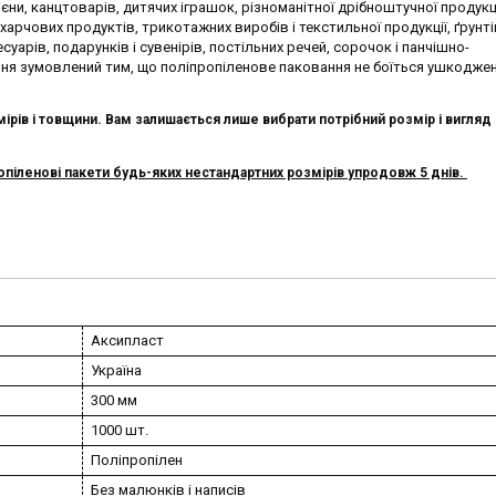
ієни, канцтоварів, дитячих іграшок, різноманітної дрібноштучної продукці
харчових продуктів, трикотажних виробів і текстильної продукції, ґрунтів
суарів, подарунків і сувенірів, постільних речей, сорочок і панчішно-
я зумовлений тим, що поліпропіленове паковання не боїться ушкоджен
ірів і товщини. Вам залишається лише вибрати потрібний розмір і вигляд п
іленові пакети будь-яких нестандартних розмірів упродовж 5 днів.
Аксипласт
Україна
300 мм
1000 шт.
Поліпропілен
Без малюнків і написів