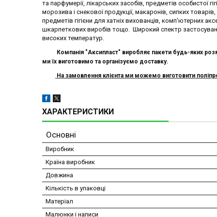
та парфумерії, лікарських засобів, предметів особистої гіг
морозива і снекової продукції, макаронів, сипких товарів, 
предметів гігієни для хатніх вихованців, комп'ютерних аксе
шкарпеткових виробів тощо. Широкий спектр застосуванн
високих температур.
Компанія "Аксипласт" виробляє п
акети
будь-яких розм
ми їх виготовимо
та організуємо доставку.
На замовлення клієнта ми можемо виготовити поліпроп
ХАРАКТЕРИСТИКИ
Основні
Виробник
Країна виробник
Довжина
Кількість в упаковці
Матеріал
Малюнки і написи