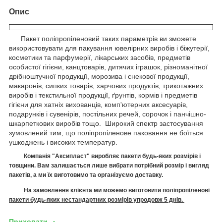
Опис
Пакет поліпропіленовий таких параметрів ви зможете
використовувати для пакування ювелірних виробів і біжутерії,
косметики та парфумерії, лікарських засобів, предметів
особистої гігієни, канцтоварів, дитячих іграшок, різноманітної
дрібноштучної продукції, морозива і снекової продукції,
макаронів, сипких товарів, харчових продуктів, трикотажних
виробів і текстильної продукції, ґрунтів, кормів і предметів
гігієни для хатніх вихованців, комп'ютерних аксесуарів,
подарунків і сувенірів, постільних речей, сорочок і панчішно-
шкарпеткових виробів тощо. Широкий спектр застосування
зумовлений тим, що поліпропіленове паковання не боїться
ушкоджень і високих температур.
Компанія "Аксипласт" виробляє п
акети
будь-яких розмірів і
товщини. Вам залишається лише вибрати потрібний розмір і вигляд
пакетів, а ми їх виготовимо
та організуємо доставку.
На замовлення клієнта ми можемо виготовити поліпропіленові
пакети будь-яких нестандартних розмірів упродовж 5 днів.
Приховати