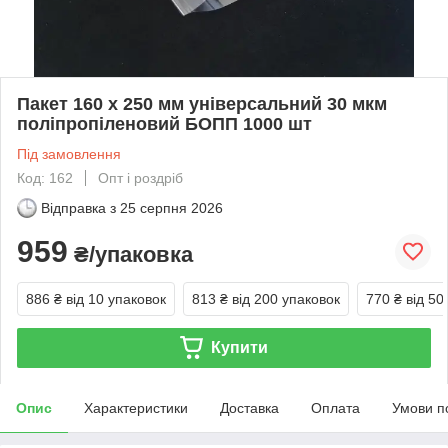
Пакет 160 x 250 мм універсальний 30 мкм
поліпропіленовий БОПП 1000 шт
Під замовлення
Код: 162
Опт і роздріб
Відправка з
25 серпня 2026
959
₴/упаковка
886 ₴
від 10 упаковок
813 ₴
від 200 упаковок
770 ₴
від 50
Купити
Опис
Характеристики
Доставка
Оплата
Умови п