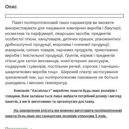
Опис
Пакет поліпропіленовий таких параметрів ви зможете
використовувати для пакування ювелірних виробів і біжутерії,
косметики та парфумерії, лікарських засобів, предметів
особистої гігієни, канцтоварів, дитячих іграшок, різноманітної
дрібноштучної продукції, морозива і снекової продукції,
макаронів, сипких товарів, харчових продуктів, трикотажних
виробів і текстильної продукції, ґрунтів, кормів і предметів
гігієни для хатніх вихованців, комп'ютерних аксесуарів,
подарунків і сувенірів, постільних речей, сорочок і панчішно-
шкарпеткових виробів тощо. Широкий спектр застосування
зумовлений тим, що поліпропіленове паковання не боїться
ушкоджень і високих температур.
Компанія "Аксипласт" виробляє п
акети
будь-яких розмірів і
товщини. Вам залишається лише вибрати потрібний розмір і вигляд
пакетів, а ми їх виготовимо
та організуємо доставку.
На замовлення клієнта ми можемо виготовити поліпропіленові
пакети будь-яких нестандартних розмірів упродовж 5 днів.
Приховати