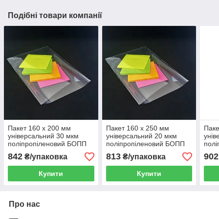
Подібні товари компанії
Пакет 160 x 200 мм
Пакет 160 x 250 мм
Паке
універсальний 30 мкм
універсальний 20 мкм
унів
поліпропіленовий БОПП
поліпропіленовий БОПП
полі
1000 шт
1000 шт
1000
842
813
902
₴/упаковка
₴/упаковка
Купити
Купити
Про нас