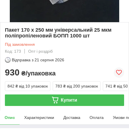
Пакет 170 x 250 мм універсальний 25 мкм
поліпропіленовий БОПП 1000 шт
Під замовлення
Код: 173
Опт і роздріб
Відправка з
21 серпня 2026
930
₴/упаковка
842 ₴
від 10 упаковок
783 ₴
від 200 упаковок
741 ₴
від 50
Купити
Опис
Характеристики
Доставка
Оплата
Умови п