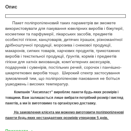
Опис
Пакет поліпропіленовий таких параметрів ви зможете
використовувати для пакування ювелірних виробів і біжутерії,
косметики та парфумерії, лікарських засобів, предметів
особистої гігієни, канцтоварів, дитячих іграшок, різноманітної
дрібноштучної продукції, морозива і снекової продукції,
макаронів, сипких товарів, харчових продуктів, трикотажних
виробів і текстильної продукції, ґрунтів, кормів і предметів
гігієни для хатніх вихованців, комп'ютерних аксесуарів,
подарунків і сувенірів, постільних речей, сорочок і панчішно-
шкарпеткових виробів тощо. Широкий спектр застосування
зумовлений тим, що поліпропіленове паковання не боїться
ушкоджень і високих температур.
Компанія "Аксипласт" виробляє п
акети
будь-яких розмірів і
товщини. Вам залишається лише вибрати потрібний розмір і вигляд
пакетів, а ми їх виготовимо
та організуємо доставку.
На замовлення клієнта ми можемо виготовити поліпропіленові
пакети будь-яких нестандартних розмірів упродовж 5 днів.
Приховати