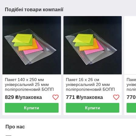
Подібні товари компанії
Пакет 140 x 250 мм
Пакет 16 x 26 см
Паке
універсальний 25 мкм
універсальний 20 мкм
унів
поліпропіленовий БОПП
поліпропіленовий БОПП
полі
1000 шт
1000 шт
1000
829
771
770
₴/упаковка
₴/упаковка
Купити
Купити
Про нас