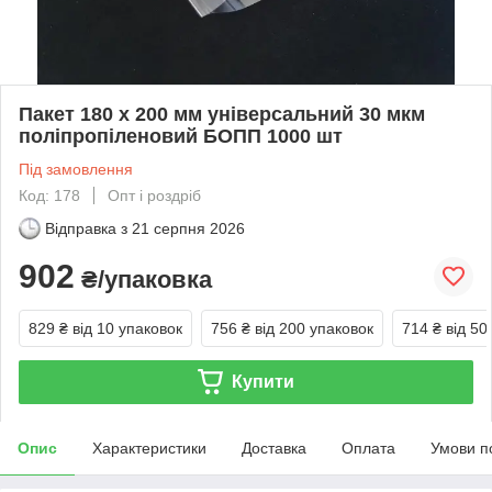
Пакет 180 x 200 мм універсальний 30 мкм
поліпропіленовий БОПП 1000 шт
Під замовлення
Код: 178
Опт і роздріб
Відправка з
21 серпня 2026
902
₴/упаковка
829 ₴
від 10 упаковок
756 ₴
від 200 упаковок
714 ₴
від 50
Купити
Опис
Характеристики
Доставка
Оплата
Умови п