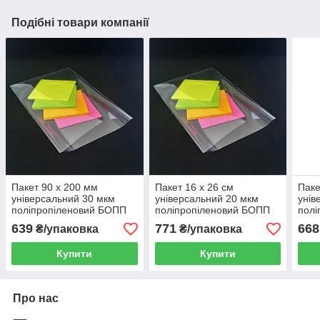
Подібні товари компанії
Пакет 90 x 200 мм
Пакет 16 x 26 см
Паке
універсальний 30 мкм
універсальний 20 мкм
унів
поліпропіленовий БОПП
поліпропіленовий БОПП
полі
1000 шт
1000 шт
1000
639
771
668
₴/упаковка
₴/упаковка
Купити
Купити
Про нас