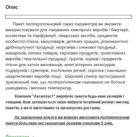
Опис
Пакет поліпропіленовий таких параметрів ви зможете
використовувати для пакування ювелірних виробів і біжутерії,
косметики та парфумерії, лікарських засобів, предметів
особистої гігієни, канцтоварів, дитячих іграшок, різноманітної
дрібноштучної продукції, морозива і снекової продукції,
макаронів, сипких товарів, харчових продуктів, трикотажних
виробів і текстильної продукції, ґрунтів, кормів і предметів
гігієни для хатніх вихованців, комп'ютерних аксесуарів,
подарунків і сувенірів, постільних речей, сорочок і панчішно-
шкарпеткових виробів тощо. Широкий спектр застосування
зумовлений тим, що поліпропіленове паковання не боїться
ушкоджень і високих температур.
Компанія "Аксипласт" виробляє п
акети
будь-яких розмірів і
товщини. Вам залишається лише вибрати потрібний розмір і вигляд
пакетів, а ми їх виготовимо
та організуємо доставку.
На замовлення клієнта ми можемо виготовити поліпропіленові
пакети будь-яких нестандартних розмірів упродовж 5 днів.
Приховати