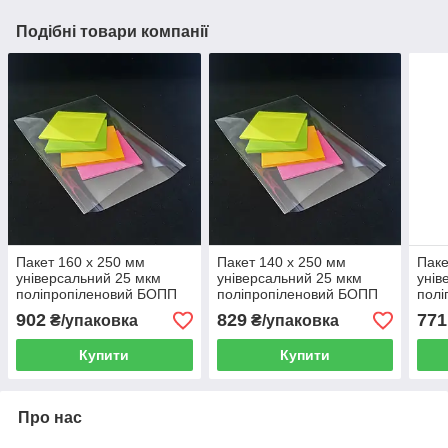
Подібні товари компанії
Пакет 160 x 250 мм
Пакет 140 x 250 мм
Паке
універсальний 25 мкм
універсальний 25 мкм
унів
поліпропіленовий БОПП
поліпропіленовий БОПП
полі
1000 шт
1000 шт
1000
902
829
771
₴/упаковка
₴/упаковка
Купити
Купити
Про нас