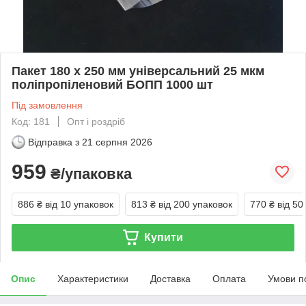
Пакет 180 x 250 мм універсальний 25 мкм
поліпропіленовий БОПП 1000 шт
Під замовлення
Код: 181
Опт і роздріб
Відправка з
21 серпня 2026
959
₴/упаковка
886 ₴
від 10 упаковок
813 ₴
від 200 упаковок
770 ₴
від 50
Купити
Опис
Характеристики
Доставка
Оплата
Умови п