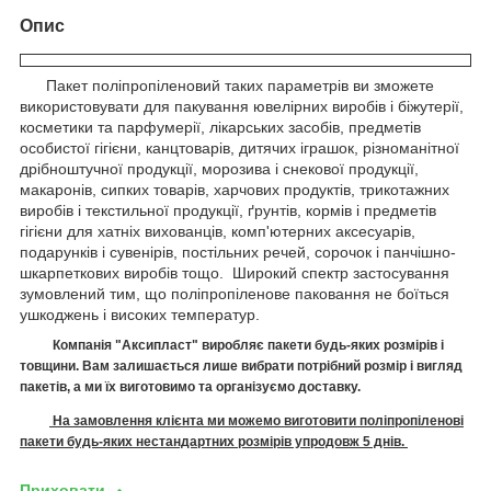
Опис
Пакет поліпропіленовий таких параметрів ви зможете
використовувати для пакування ювелірних виробів і біжутерії,
косметики та парфумерії, лікарських засобів, предметів
особистої гігієни, канцтоварів, дитячих іграшок, різноманітної
дрібноштучної продукції, морозива і снекової продукції,
макаронів, сипких товарів, харчових продуктів, трикотажних
виробів і текстильної продукції, ґрунтів, кормів і предметів
гігієни для хатніх вихованців, комп'ютерних аксесуарів,
подарунків і сувенірів, постільних речей, сорочок і панчішно-
шкарпеткових виробів тощо. Широкий спектр застосування
зумовлений тим, що поліпропіленове паковання не боїться
ушкоджень і високих температур.
Компанія "Аксипласт" виробляє п
акети
будь-яких розмірів і
товщини. Вам залишається лише вибрати потрібний розмір і вигляд
пакетів, а ми їх виготовимо
та організуємо доставку.
На замовлення клієнта ми можемо виготовити поліпропіленові
пакети будь-яких нестандартних розмірів упродовж 5 днів.
Приховати