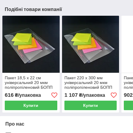
Подібні товари компанії
Пакет 18,5 x 22 см
Пакет 220 x 300 мм
Паке
універсальний 20 мкм
універсальний 20 мкм
унів
поліпропіленовий БОПП
поліпропіленовий БОПП
полі
1000 шт
1000 шт
1000
616
1 107
902
₴/упаковка
₴/упаковка
Купити
Купити
Про нас