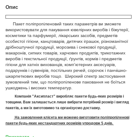
Опис
Пакет поліпропіленовий таких параметрів ви зможете
використовувати для пакування ювелірних виробів і біжутерії,
косметики та парфумерії, лікарських засобів, предметів
особистої гігієни, канцтоварів, дитячих іграшок, різноманітної
дрібноштучної продукції, морозива і снекової продукції,
макаронів, сипких товарів, харчових продуктів, трикотажних
виробів і текстильної продукції, ґрунтів, кормів і предметів
гігієни для хатніх вихованців, комп'ютерних аксесуарів,
подарунків і сувенірів, постільних речей, сорочок і панчішно-
шкарпеткових виробів тощо. Широкий спектр застосування
зумовлений тим, що поліпропіленове паковання не боїться
ушкоджень і високих температур.
Компанія "Аксипласт" виробляє п
акети
будь-яких розмірів і
товщини. Вам залишається лише вибрати потрібний розмір і вигляд
пакетів, а ми їх виготовимо
та організуємо доставку.
На замовлення клієнта ми можемо виготовити поліпропіленові
пакети будь-яких нестандартних розмірів упродовж 5 днів.
Приховати