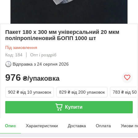
Пакет 180 x 300 мм універсальний 20 мкм
поліпропіленовий БОПП 1000 шт
Під замовлення
Код: 184
Опт і роздріб
Відправка з
24 серпня 2026
976
₴/упаковка
902 ₴
від 10 упаковок
829 ₴
від 200 упаковок
783 ₴
від 50
Купити
Опис
Характеристики
Доставка
Оплата
Умови п