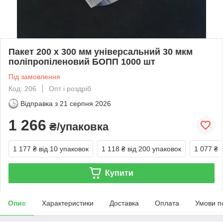
Пакет 200 x 300 мм універсальний 30 мкм
поліпропіленовий БОПП 1000 шт
Під замовлення
Код: 206
Опт і роздріб
Відправка з
21 серпня 2026
1 266
₴/упаковка
1 177 ₴
від 10 упаковок
1 118 ₴
від 200 упаковок
1 077 ₴
Купити
Опис
Характеристики
Доставка
Оплата
Умови п