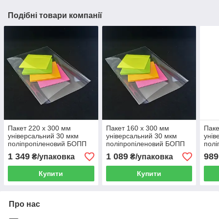
Подібні товари компанії
Пакет 220 x 300 мм
Пакет 160 x 300 мм
Паке
універсальний 30 мкм
універсальний 30 мкм
унів
поліпропіленовий БОПП
поліпропіленовий БОПП
полі
1000 шт
1000 шт
1000
1 349
1 089
989
₴/упаковка
₴/упаковка
Купити
Купити
Про нас