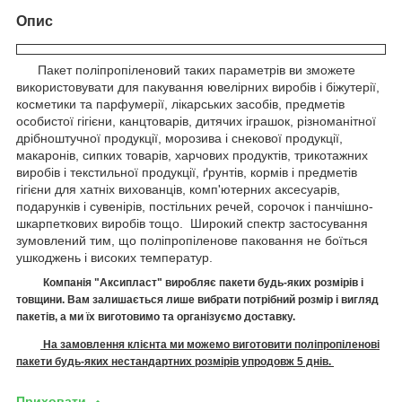
Опис
Пакет поліпропіленовий таких параметрів ви зможете
використовувати для пакування ювелірних виробів і біжутерії,
косметики та парфумерії, лікарських засобів, предметів
особистої гігієни, канцтоварів, дитячих іграшок, різноманітної
дрібноштучної продукції, морозива і снекової продукції,
макаронів, сипких товарів, харчових продуктів, трикотажних
виробів і текстильної продукції, ґрунтів, кормів і предметів
гігієни для хатніх вихованців, комп'ютерних аксесуарів,
подарунків і сувенірів, постільних речей, сорочок і панчішно-
шкарпеткових виробів тощо. Широкий спектр застосування
зумовлений тим, що поліпропіленове паковання не боїться
ушкоджень і високих температур.
Компанія "Аксипласт" виробляє п
акети
будь-яких розмірів і
товщини. Вам залишається лише вибрати потрібний розмір і вигляд
пакетів, а ми їх виготовимо
та організуємо доставку.
На замовлення клієнта ми можемо виготовити поліпропіленові
пакети будь-яких нестандартних розмірів упродовж 5 днів.
Приховати