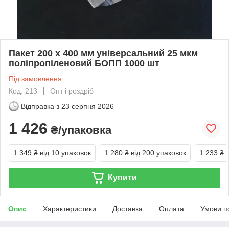
Пакет 200 x 400 мм універсальний 25 мкм
поліпропіленовий БОПП 1000 шт
Під замовлення
Код: 213
Опт і роздріб
Відправка з
23 серпня 2026
1 426
₴/упаковка
1 349 ₴
від 10 упаковок
1 280 ₴
від 200 упаковок
1 233 ₴
Купити
Опис
Характеристики
Доставка
Оплата
Умови п