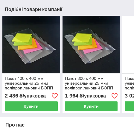
Подібні товари компанії
Пакет 400 x 400 мм
Пакет 300 x 400 мм
Паке
універсальний 25 мкм
універсальний 25 мкм
унів
поліпропіленовий БОПП
поліпропіленовий БОПП
полі
1000 шт
1000 шт
1000
2 486
1 964
3 0
₴/упаковка
₴/упаковка
Купити
Купити
Про нас