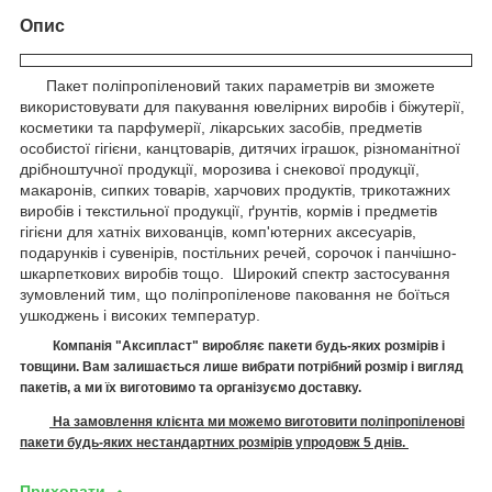
Опис
Пакет поліпропіленовий таких параметрів ви зможете
використовувати для пакування ювелірних виробів і біжутерії,
косметики та парфумерії, лікарських засобів, предметів
особистої гігієни, канцтоварів, дитячих іграшок, різноманітної
дрібноштучної продукції, морозива і снекової продукції,
макаронів, сипких товарів, харчових продуктів, трикотажних
виробів і текстильної продукції, ґрунтів, кормів і предметів
гігієни для хатніх вихованців, комп'ютерних аксесуарів,
подарунків і сувенірів, постільних речей, сорочок і панчішно-
шкарпеткових виробів тощо. Широкий спектр застосування
зумовлений тим, що поліпропіленове паковання не боїться
ушкоджень і високих температур.
Компанія "Аксипласт" виробляє п
акети
будь-яких розмірів і
товщини. Вам залишається лише вибрати потрібний розмір і вигляд
пакетів, а ми їх виготовимо
та організуємо доставку.
На замовлення клієнта ми можемо виготовити поліпропіленові
пакети будь-яких нестандартних розмірів упродовж 5 днів.
Приховати