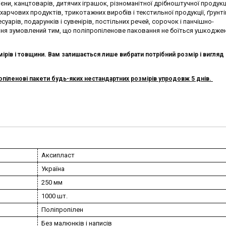
ієни, канцтоварів, дитячих іграшок, різноманітної дрібноштучної продукці
харчових продуктів, трикотажних виробів і текстильної продукції, ґрунтів
суарів, подарунків і сувенірів, постільних речей, сорочок і панчішно-
я зумовлений тим, що поліпропіленове паковання не боїться ушкоджен
ірів і товщини. Вам залишається лише вибрати потрібний розмір і вигляд п
іленові пакети будь-яких нестандартних розмірів упродовж 5 днів.
Аксипласт
Україна
250 мм
1000 шт.
Поліпропілен
Без малюнків і написів