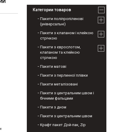
ВИЙ
Категории товаров
Пакети поліпропіленові
(універсальні)
Пакети з клапаном і клейкою
стрічкою
Пакети з єврослотом,
клапаном та клейкою
стрічкою
Пакети матові
Пакети з перлинної плівки
Пакети металізовані
Пакети з центральним швом і
бічними фальцами
Пакети з дном
Пакети з центральним швом
Крафт пакет Дой-пак, Zip
и