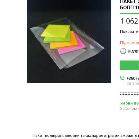
ПАКЕТ 
БОПП 1
1 062
Показати 
Під замо
Відпр
+380 (
Світл
Законом н
Пакет поліпропіленовий таких параметрів ви зможете ви