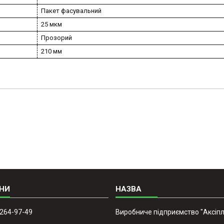
Пакет фасувальний
25 мкм
Прозорий
210 мм
 264-97-49
Виробниче підприємство "Аксіпл