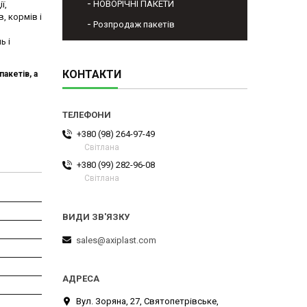
НОВОРІЧНІ ПАКЕТИ
ї,
, кормів і
Розпродаж пакетів
ь і
КОНТАКТИ
акетів, а
+380 (98) 264-97-49
Світлана
+380 (99) 282-96-08
Світлана
sales@axiplast.com
Вул. Зоряна, 27, Святопетрівське,