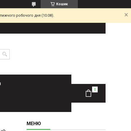
Кошик
лижчого робочого дня (10.08).
Н