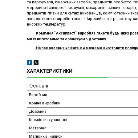
та парфумерії, лікарських засобів, предметів особистої гіг
морозива і снекової продукції, макаронів, сипких товарів, 
предметів гігієни для хатніх вихованців, комп'ютерних аксе
шкарпеткових виробів тощо. Широкий спектр застосуванн
високих температур.
Компанія "Аксипласт" виробляє п
акети
будь-яких розм
ми їх виготовимо
та організуємо доставку.
На замовлення клієнта ми можемо виготовити поліпроп
ХАРАКТЕРИСТИКИ
Основні
Виробник
Країна виробник
Довжина
Кількість в упаковці
Матеріал
Малюнки і написи