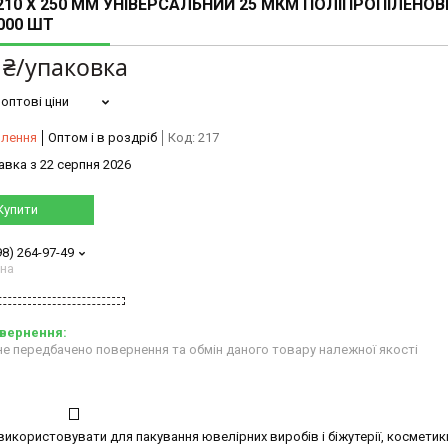
210 X 250 ММ УНІВЕРСАЛЬНИЙ 25 МКМ ПОЛІПРОПІЛЕНО
000 ШТ
 ₴/упаковка
оптові ціни
влення
Оптом і в роздріб
Код:
217
авка з 22 серпня 2026
Купити
98) 264-97-49
ана
е передбачено повернення та обмін даного товару належної якості
користовувати для пакування ювелірних виробів і біжутерії, косметик