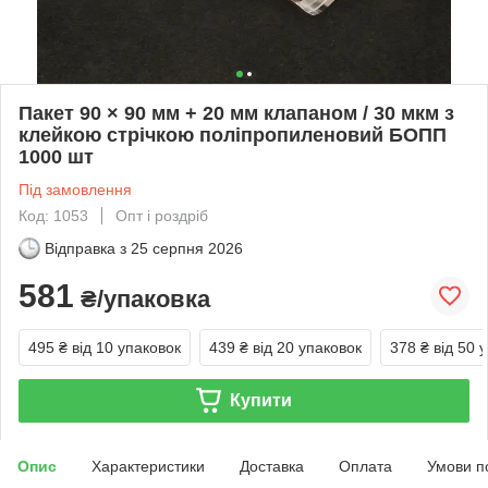
Пакет 90 × 90 мм + 20 мм клапаном / 30 мкм з
клейкою стрічкою поліпропиленовий БОПП
1000 шт
Під замовлення
Код: 1053
Опт і роздріб
Відправка з
25 серпня 2026
581
₴/упаковка
495 ₴
від 10 упаковок
439 ₴
від 20 упаковок
378 ₴
від 50 
Купити
Опис
Характеристики
Доставка
Оплата
Умови п