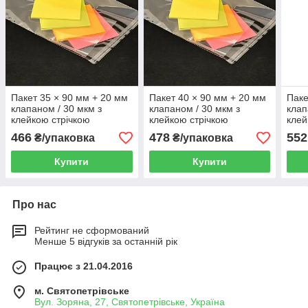
Пакет 35 × 90 мм + 20 мм
Пакет 40 × 90 мм + 20 мм
Паке
клапаном / 30 мкм з
клапаном / 30 мкм з
клап
клейкою стрічкою
клейкою стрічкою
клей
поліпропиленовий БОПП
поліпропиленовий БОПП
пол
466
478
552
₴/упаковка
₴/упаковка
1000 шт
1000 шт
1000
Купити
Купити
Про нас
Рейтинг не сформований
Менше 5 відгуків за останній рік
Працює з 21.04.2016
м. Святопетрівське
Вул. Зоряна, 27, Святопетрівське, Україна