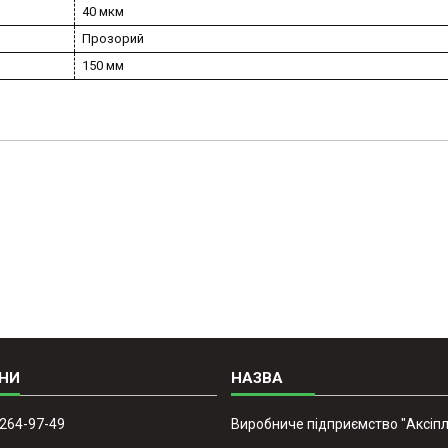
40 мкм
Прозорий
150 мм
 264-97-49
Виробниче підприємство "Аксіпл