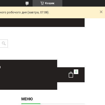
Кошик
ого робочого дня (завтра, 07.08).
Н