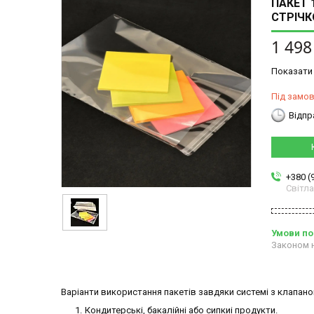
ПАКЕТ 
СТРІЧК
1 498
Показати 
Під замо
Відпр
+380 (
Світл
Законом н
Варіанти використання пакетів завдяки системі з клапано
Кондитерські, бакалійні або сипкиі продукти.