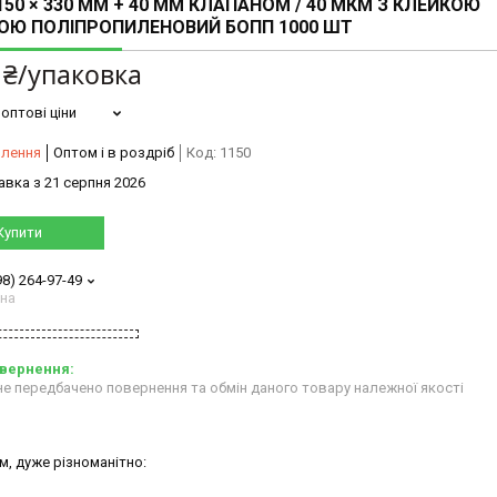
150 × 330 ММ + 40 ММ КЛАПАНОМ / 40 МКМ З КЛЕЙКОЮ
ОЮ ПОЛІПРОПИЛЕНОВИЙ БОПП 1000 ШТ
 ₴/упаковка
оптові ціни
влення
Оптом і в роздріб
Код:
1150
авка з 21 серпня 2026
Купити
98) 264-97-49
ана
е передбачено повернення та обмін даного товару належної якості
м, дуже різноманітно: