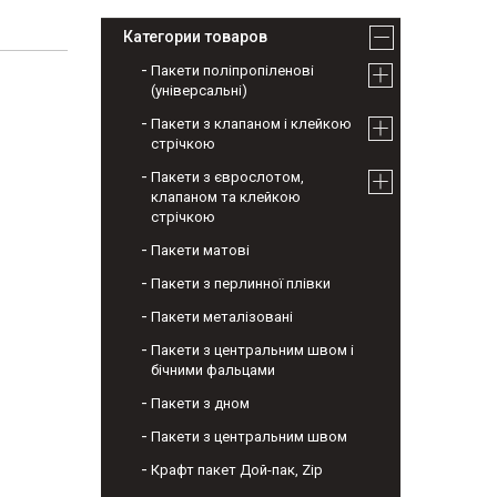
Категории товаров
Пакети поліпропіленові
(універсальні)
Пакети з клапаном і клейкою
стрічкою
Пакети з єврослотом,
клапаном та клейкою
стрічкою
Пакети матові
Пакети з перлинної плівки
Пакети металізовані
Пакети з центральним швом і
бічними фальцами
Пакети з дном
Пакети з центральним швом
Крафт пакет Дой-пак, Zip