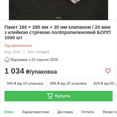
Пакет 160 × 285 мм + 30 мм клапаном / 20 мкм
з клейкою стрічкою поліпропиленовий БОПП
1000 шт
Під замовлення
Код: 1161
Опт і роздріб
Відправка з
23 серпня 2026
1 034
₴/упаковка
945 ₴
від 10 упаковок
886 ₴
від 20 упаковок
829 ₴
від 50 
Купити
Опис
Характеристики
Доставка
Оплата
Умови п