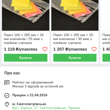
Пакет 160 × 285 мм + 30
Пакет 160 × 285 мм + 30
Паке
мм клапаном / 25 мкм з
мм клапаном / 30 мкм з
мм к
клейкою стрічкою
клейкою стрічкою
клей
поліпропиленовий БОПП
поліпропиленовий БОПП
пол
1 118
1 207
1 4
₴/упаковка
₴/упаковка
1000 шт
1000 шт
1000
Купити
Купити
Про нас
Рейтинг не сформований
Менше 5 відгуків за останній рік
Працює з 21.04.2016
м. Святопетрівське
Вул. Зоряна, 27, Святопетрівське, Україна