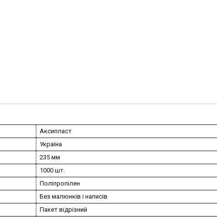
Аксипласт
Україна
235 мм
1000 шт.
Поліпропілен
Без малюнків і написів
Пакет відрізний