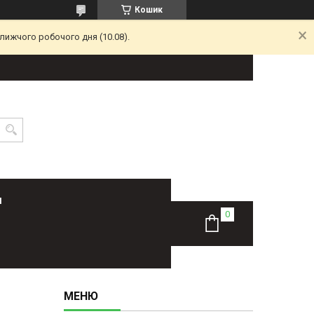
Кошик
лижчого робочого дня (10.08).
Н