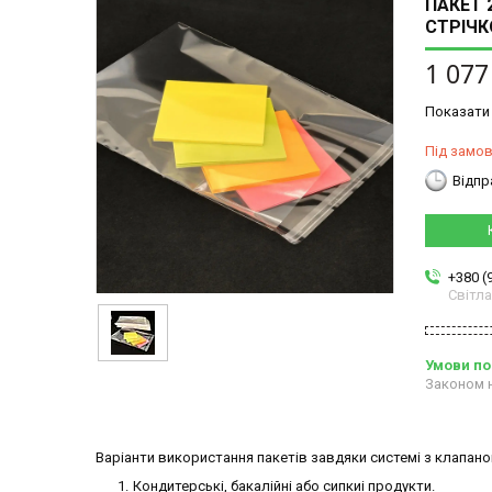
ПАКЕТ 
СТРІЧК
1 077
Показати 
Під замо
Відпр
+380 (
Світл
Законом н
Варіанти використання пакетів завдяки системі з клапано
Кондитерські, бакалійні або сипкиі продукти.