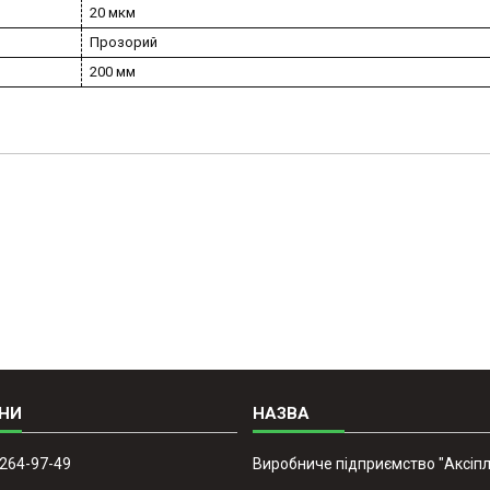
20 мкм
Прозорий
200 мм
 264-97-49
Виробниче підприємство "Аксіпл