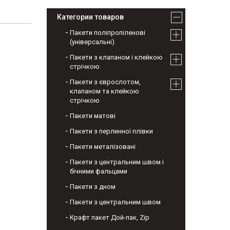
Категории товаров
Пакети поліпропіленові
(універсальні)
Пакети з клапаном і клейкою
стрічкою
Пакети з єврослотом,
клапаном та клейкою
стрічкою
Пакети матові
Пакети з перлинної плівки
Пакети металізовані
Пакети з центральним швом і
бічними фальцами
Пакети з дном
Пакети з центральним швом
Крафт пакет Дой-пак, Zip