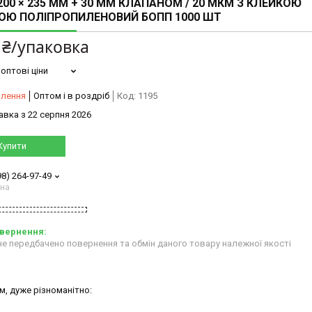
200 × 235 ММ + 30 ММ КЛАПАНОМ / 20 МКМ З КЛЕЙКОЮ
ОЮ ПОЛІПРОПИЛЕНОВИЙ БОПП 1000 ШТ
 ₴/упаковка
оптові ціни
влення
Оптом і в роздріб
Код:
1195
авка з 22 серпня 2026
Купити
98) 264-97-49
ана
е передбачено повернення та обмін даного товару належної якості
м, дуже різноманітно: