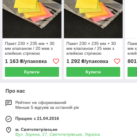
Пакет 230 × 235 мм + 30
Пакет 230 × 235 мм + 30
Паке
мм клапаном / 20 мкм з
мм клапаном / 25 мкм з
мм к
клейкою стрічкою
клейкою стрічкою
клей
поліпропиленовий БОПП
поліпропиленовий БОПП
пол
1 163
1 292
801
₴/упаковка
₴/упаковка
1000 шт
1000 шт
1000
Купити
Купити
Про нас
Рейтинг не сформований
Менше 5 відгуків за останній рік
Працює з 21.04.2016
м. Святопетрівське
Вул. Зоряна, 27, Святопетрівське, Україна