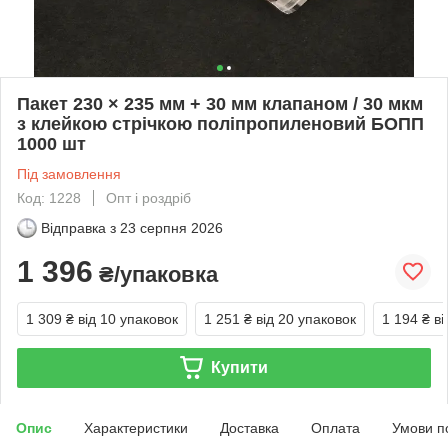
Пакет 230 × 235 мм + 30 мм клапаном / 30 мкм
з клейкою стрічкою поліпропиленовий БОПП
1000 шт
Під замовлення
Код: 1228
Опт і роздріб
Відправка з
23 серпня 2026
1 396
₴/упаковка
1 309 ₴
від 10 упаковок
1 251 ₴
від 20 упаковок
1 194 ₴
ві
Купити
Опис
Характеристики
Доставка
Оплата
Умови п