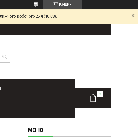
Кошик
лижчого робочого дня (10.08).
Н