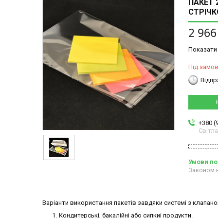
ПАКЕТ 
СТРІЧК
2 966
Показати 
Під замо
Відпр
+380 (
Світл
Законом н
Варіанти використання пакетів завдяки системі з клапано
Кондитерські, бакалійні або сипкиі продукти.