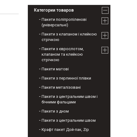
Категории товаров
Пакети поліпропіленові
(універсальні)
Пакети з клапаном і клейкою
стрічкою
Пакети з єврослотом,
клапаном та клейкою
стрічкою
Пакети матові
Пакети з перлинної плівки
Пакети металізовані
Пакети з центральним швом і
бічними фальцами
Пакети з дном
Пакети з центральним швом
Крафт пакет Дой-пак, Zip