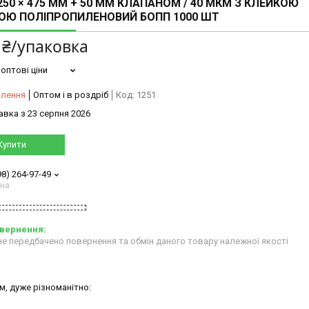
250 × 475 ММ + 50 ММ КЛАПАНОМ / 40 МКМ З КЛЕЙКОЮ
ОЮ ПОЛІПРОПИЛЕНОВИЙ БОПП 1000 ШТ
 ₴/упаковка
оптові ціни
влення
Оптом і в роздріб
Код:
1251
авка з 23 серпня 2026
Купити
98) 264-97-49
ана
е передбачено повернення та обмін даного товару належної якості
м, дуже різноманітно: