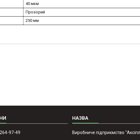
40 мкм
Прозорий
250 мм
 264-97-49
Виробниче підприємство "Аксіпл