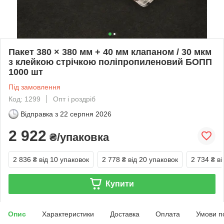
Пакет 380 × 380 мм + 40 мм клапаном / 30 мкм
з клейкою стрічкою поліпропиленовий БОПП
1000 шт
Під замовлення
Код: 1299
Опт і роздріб
Відправка з
22 серпня 2026
2 922
₴/упаковка
2 836 ₴
від 10 упаковок
2 778 ₴
від 20 упаковок
2 734 ₴
ві
Купити
Опис
Характеристики
Доставка
Оплата
Умови п