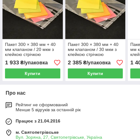
Пакет 300 × 380 мм + 40
Пакет 300 × 380 мм + 40
Паке
мм клапаном / 20 мкм з
мм клапаном / 30 мкм з
мм к
клейкою стрічкою
клейкою стрічкою
клей
поліпропиленовий БОПП
поліпропиленовий БОПП
пол
1 933
2 385
1 4
₴/упаковка
₴/упаковка
1000 шт
1000 шт
1000
Купити
Купити
Про нас
Рейтинг не сформований
Менше 5 відгуків за останній рік
Працює з 21.04.2016
м. Святопетрівське
Вул. Зоряна, 27, Святопетрівське, Україна